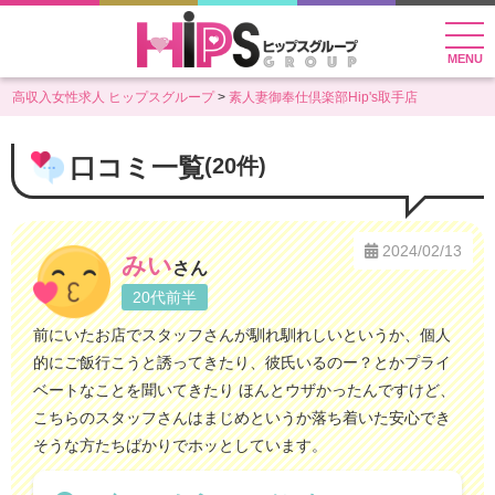
MENU
高収入女性求人 ヒップスグループ
素人妻御奉仕倶楽部Hip's取手店
口コミ一覧
(20件)
2024/02/13
みい
さん
20代前半
前にいたお店でスタッフさんが馴れ馴れしいというか、個人
的にご飯行こうと誘ってきたり、彼氏いるのー？とかプライ
ベートなことを聞いてきたり ほんとウザかったんですけど、
こちらのスタッフさんはまじめというか落ち着いた安心でき
そうな方たちばかりでホッとしています。