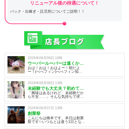
リニューアル後の待遇について！
バック・出稼ぎ・託児所についてご説明！！
2026年08月09日 10時
ウーパールーパーは遠くから見ていたい
おは！おは！おはよー！朝だよ
ー！(べべフィン)べべフィン知っ
ている方はともだちになってくだ
さいそんなことよりウーパールー
パー飼うかか飼わないか問題なん
2026年08月08日 13時
ですがこないだのお休みに見に行
未経験でも大丈夫？初めての女性が知っておきたいお仕事探しのポイント
ったの近くで見たらちょっと鳥肌
「興味はあるけれど、未経験だか
立ってしまい諦めました！！フク
ら不安……」そんな気持ちで求人
ロモモンガもクモと同じ歩行で諦
を探している方も多いのではない
めました！！クワガタにします！
でしょうか♪◇当店では未経験さ
ん大歓迎！！◇創業20年以上のお
2026年08月07日 13時
店なので安心して働ける環境で
創業祭
す！当店では、未経験の方が応募
こんにちは橋本です。本日は創業
前に不安を解消できるよう、仕事
祭です✨いつもとは違う1日とな
内容や勤務条件について丁寧にご
り、多くのお客様にご来店いただ
説明させて頂いております