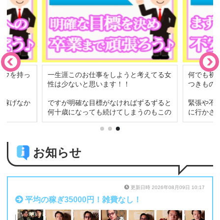
考えてる女
何でも初めての事に挑戦する時に不安は
つきものですよね？？
ずるずると
緊張や不安いっぱいの中いきなりお仕事
うのもこの
に行かされても長く続けるのは至難で
す…
向けて一緒
当店ではそんな女の子の不安をしっかり
解消してからお仕事をしていただけるよ
お知らせ
う
お祝い出来
どんな質問や些細な疑問にも親切丁寧に
お答えしますので
何でもお気軽にお尋ねくださいね(^^)
更新日時 2026年08月09日 10:17
平均の稼ぎ35000円！雑費なし！