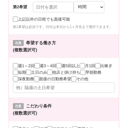
第2希望
上記以外の日程でも面接可能
第1希望は必須です。日付は本日から1ヶ月先まで選択できます。
希望する働き方
任意
(複数選択可)
週1～2回
週3～4回
週5回以上
月1回
出稼ぎ
短期
土日のみ
他店と掛け持ち
早朝勤務
深夜勤務
面接の日勤務希望
その他
こだわり条件
任意
(複数選択可)