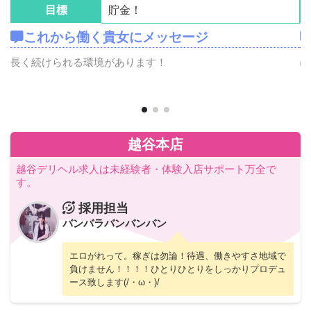
目標
貯金！
これから働く貴女にメッセージ
ス
長く続けられる環境があります！
ぽ
に
し
越谷本店
越谷デリヘル求人は未経験者・体験入店サポート万全で
す。
採用担当
バンバラバンバンバン
エロがれって。稼ぎは勿論！待遇、働きやすさ地域で
負けません！！！！ひとりひとりをしっかりプロデュ
ース致します(/・ω・)/