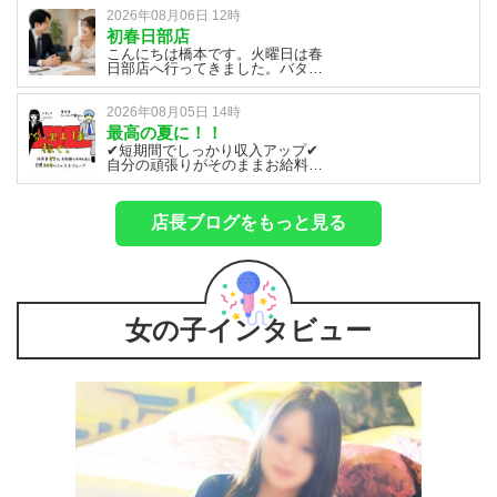
くことが予想されます。実は私自
(^^♪「まずは話だけ聞いてみた
身も創業祭を経験するのは今回が
2026年08月06日 12時
い」という方も、気になることが
初めてなので、今日はバタバタし
あればお気軽にお問い合わせくだ
初春日部店
てしまう場面もあるかもしれませ
さいねm(__)mご応募お待ちしてお
こんにちは橋本です。火曜日は春
ん(;∀;)ですが、分からないことや
ります(*^^)v
日部店へ行ってきました。バタバ
困ったことがあれば、一人で抱え
タしてしまいましたが、スタッフ
込まずに声を掛け合いながら、み
さんはとても気さくで仕事はやり
んなで協力して乗り越えていきま
やすかったです。スタッフさんと
2026年08月05日 14時
しょう！当グループは20年以上続
女の子との会話も聞いて楽しかっ
く老舗店です。長年多くのお客様
最高の夏に！！
たので、日頃からスタッフさんが
に支えられ、信頼を積み重ねてき
✔短期間でしっかり収入アップ✔
丁寧なサポートをしているんだな
たお店だからこそ、未経験の方で
自分の頑張りがそのままお給料に
と思いました。どのお店もそうで
も安心して働ける環境やサポート
反映✔働き方を自由に選べる「こ
すが、スタッフさんと女の子との
体制が整っています。経験の有無
んなに稼げると思わなかった」そ
コミニュケーションが無ければ雰
に関係なく、一人ひとりが活躍で
う感じる女の子が本当に多い業界
囲気もよくならないですね。私も
きる職場ですので、必要以上に緊
店長ブログをもっと見る
です！最初は誰でも不安です(;´･
ゆくゆくは女の子とコミニュケー
張することなく、自分らしく頑張
ω･)・未経験でも大丈夫？・どん
ションを取りながらサポートして
っていただければ大丈夫です。創
なお客様が来るの？・自分にでき
いきたいです。今日も1日頑張り
業祭は、お客様への日頃の感謝を
るかな…？安心してください。未
ましょう。
お伝えする大切なイベントでもあ
経験スタートの女の子がほとんど
ります。ご来店いただいたお客様
で、サポート体制もしっかり整っ
に「来てよかった」「また来た
ています！わからないことはすぐ
い」と思っていただけるよう、笑
相談できる環境、無理なく続けら
女の子インタビュー
顔と元気な接客を心掛け、スタッ
れる働き方、全部そろっています
フ全員で最高の1日にしていきま
＾＾そして何より大事なのは、
しょう！忙しい1日になると思い
「自分を大切にしながら働けるこ
ますが、安全第一で、焦らず、周
と」。頑張りすぎなくてもいい。
りと連携を取りながら頑張ってい
無理しなくてもいい。それでも、
きましょう。それでは本日もよろ
ちゃんと稼げる。「ちょっと気に
しくお願いいたします！
なるかも」その気持ちが、人生を
変える第一歩です！