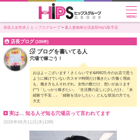
MENU
高収入女性求人 ヒップスグループ
素人妻御奉仕倶楽部Hip's取手店
店長ブログ
(100件)
ブログを書いてる人
穴場で稼ごう！
おはよ～ございます！さくらいです&#9825;今のお店で思う
ように稼げていない方スキマ時間だけ働きたい方働く理由
も、働き方も人それぞれ。女性の数だけ、想いがあります
(^^)「しっかり稼ぎたい」「生活費の足しに少しだけ」「未
経験で不安…」「経験を活かしたい」どんな状況の方でも
大丈
実は… 知る人ぞ知る穴場店って言われてます
2026年06月11日(木)10時