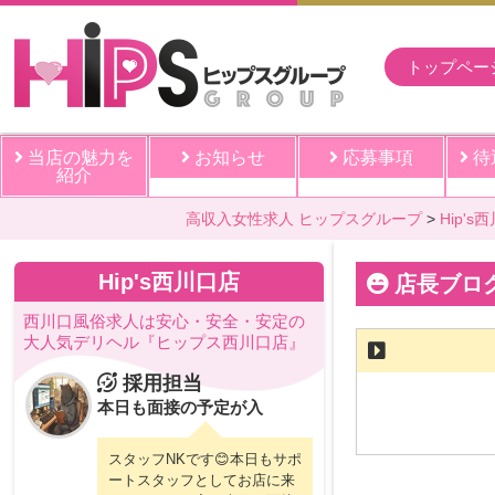
トップペー
当店の魅力を
お知らせ
応募事項
待
紹介
高収入女性求人 ヒップスグループ
Hip's
Hip's西川口店
店長ブロ
西川口風俗求人は安心・安全・安定の
大人気デリヘル『ヒップス西川口店』
採用担当
本日も面接の予定が入
スタッフNKです😊本日もサポ
ートスタッフとしてお店に来