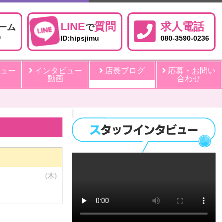
LINE
質問
求人電話
ーム
で
中
ID:hipsjimu
080-3590-0236
ュー
インタビュー
店長ブログ
応募・お問い
動画
合わせ
(木)