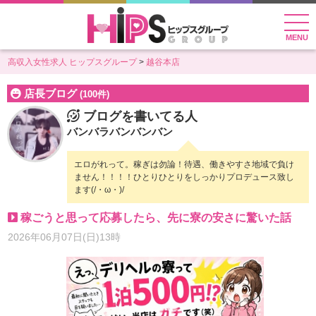
MENU
高収入女性求人 ヒップスグループ
越谷本店
店長ブログ
(100件)
ブログを書いてる人
バンバラバンバンバン
エロがれって。稼ぎは勿論！待遇、働きやすさ地域で負け
ません！！！！ひとりひとりをしっかりプロデュース致し
ます(/・ω・)/
稼ごうと思って応募したら、先に寮の安さに驚いた話
2026年06月07日(日)13時