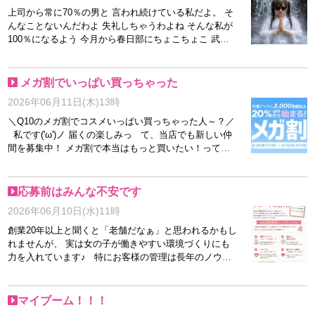
てくださいーー！ もれなくスタッフがかわいいチェッ
上司から常に70％の男と 言われ続けている私だよ。 そ
クします笑
んなことないんだわよ 失礼しちゃうわよね そんな私が
100％になるよう 今月から春日部にちょこちょこ 武者
修行に行ってるんです(/・ω・)/ 朝早く出るし 帰り遅い
し 涙出そうですが 頑張ってますよ！ 70％で！ 嘘！
嘘！！(笑) 他店に行って思うのです 越谷店良いお店だ
メガ割でいっぱい買っちゃった
なって 今月 ２０２６年の最高売り上げペースですので
2026年06月11日(木)13時
皆様のお力が必要です！ ストレスフリーで お仕事した
い方はぜひ お気軽にお問合せください！！！！ あでゅ
＼Q10のメガ割でコスメいっぱい買っちゃった人～？／
ー
私です('ω')ノ 届くの楽しみっ て、当店でも新しい仲
間を募集中！ メガ割で本当はもっと買いたい！って思
っちゃう そんな時に「もう少し自由に使えるお金があ
ったらな～」なんて思うことありませんか？✨ 当店な
ら、短時間でもしっかり稼げるので美容代や推し活代、
応募前はみんな不安です
旅行資金作りにもピッタリ♪ 未経験スタートの女の子も
2026年06月10日(水)11時
たくさん在籍しているので、まずはお話だけでも大歓迎
です😊 気になることや不安なことは何でもご相談くだ
創業20年以上と聞くと「老舗だなぁ」と思われるかもし
さいね💕 ご応募・お問い合わせお待ちしております♪
れませんが、 実は女の子が働きやすい環境づくりにも
力を入れています♪ 特にお客様の管理は長年のノウハ
ウを活かしてしっかり対応(^^) 安心して働ける環境が
あるからこそ、長く在籍してくれる女の子もたくさんい
ます♪ お店探し中の方は、ぜひそんな部分もチェックし
マイブーム！！！
てみてくださいね♪