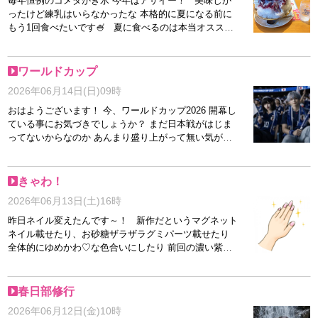
毎年恒例のコメダかき氷 今年はアサイー！ 美味しか
ったけど練乳はいらなかったな 本格的に夏になる前に
もう1回食べたいです🍧 夏に食べるのは本当オススメ
しないし 普通サイズは写真で伝わらない大きさなの
で、 ミニをオススメしますほんと 暑い季節に食べる
と店内がクーラーで冷え冷えなので お腹壊しますし ミ
ワールドカップ
ニサイズでもけっこう大きいです いちごかき氷と桃太
2026年06月14日(日)09時
郎かき氷の違いを知っている方！ 教えてください～
おはようございます！ 今、ワールドカップ2026 開幕し
ている事にお気づきでしょうか？ まだ日本戦がはじま
ってないからなのか あんまり盛り上がって無い気が…(;
´･ω･) 私、野球の事ばかり話しますが 実は3歳～30歳ま
でサッカーやっていたのです 今回は三苫さんが怪我で
代表から外れたり 遠藤さんが怪我の影響で直前で代表
きゃわ！
引退してしまったり なかなかショックな事が多く 心配
2026年06月13日(土)16時
ですが ベスト16の壁を越えてほしいものです！！ 私、
南原の グループリーグ予想 オランダ戦 0-2 ● チュニジ
昨日ネイル変えたんです～！ 新作だというマグネット
ア戦 1-2 ● スウェーデン戦 0-1 ● あれ？ このままでは3
ネイル載せたり、お砂糖ザラザラグミパーツ載せたり
連敗してしまいそうなので 一緒にサッカー応援してく
全体的にゆめかわ♡な色合いにしたり 前回の濃い紫と
れる キャスト様大募集中です！！！ 何卒！！
は雰囲気が変わって、またかわいいの ネイルって気分
を上がる女の子も多いと思いますし お仕事的にできな
い方もいると思いますが、 足だけしているって方、こ
春日部修行
の時期になると増えるのではないでしょうか！ ですが
2026年06月12日(金)10時
ちょっぴりお高い…(;´･ω･) だからネイル代の足しに来