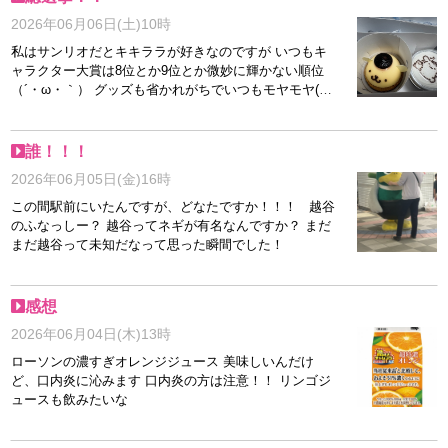
きと戦う必要もありません。 自分だけの空間でのんび
2026年06月06日(土)10時
り過ごせます。 さらに雑費0円。 求人を見ていると、
「雑費なし（たぶん）」 「雑費ほぼなし（気持ち程
私はサンリオだとキキララが好きなのですが いつもキ
度）」 「雑費については宇宙の神秘」 みたいなお店も
ャラクター大賞は8位とか9位とか微妙に輝かない順位
ありますが、当店は本当に0円です。 面接交通費支給。
（´・ω・｀） グッズも省かれがちでいつもモヤモヤ(；
お仕事バッグ無料。 備品類も無料。 もはやスタッフが
∀；) なので当店に入店していただいた女性はそんな思
心配になるレベルです。 もちろん無理な出勤や強引な
いしないよう 全力で輝かせます✨ あ、画像のプリン
勧誘もありません。 まずは話だけ聞いてみたい。 そん
一人で食べたわけじゃないんだからね///
誰！！！
な方も大歓迎です。 お店探しで迷ったら、お気軽にお
2026年06月05日(金)16時
問い合わせください。 スタッフ一同お待ちしておりま
す！
この間駅前にいたんですが、どなたですか！！！ 越谷
のふなっしー？ 越谷ってネギが有名なんですか？ まだ
まだ越谷って未知だなって思った瞬間でした！
感想
2026年06月04日(木)13時
ローソンの濃すぎオレンジジュース 美味しいんだけ
ど、口内炎に沁みます 口内炎の方は注意！！ リンゴジ
ュースも飲みたいな