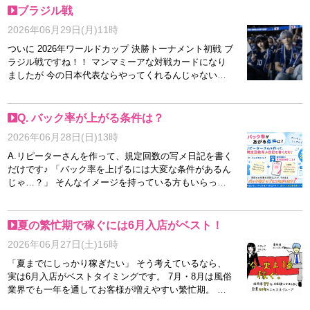
も大歓迎です！ また、急な体調不良ややむを得ない事
ブラジル戦
情で当日欠勤になってしまった場合でも、罰金は一切あ
2026年06月29日(月)11時
りません。 ですが、ご予約いただいたお客様はもちろ
ん、お店もその時間に合わせて準備をしています。 そ
ついに 2026年ワールドカップ 決勝トーナメント初戦 ブ
のため、どうしても難しい場合を除いて、ご予約が入っ
ラジル戦ですね！！ マンマミーアな対戦カードになり
た際はしっかり出勤していただけると嬉しいです♪ お互
ましたが 今の日本代表ならやってくれるんじゃないで
いに気持ちよくお仕事を続けられるよう、一緒に信頼関
しょうか！ 今日はワタクシ 23：00に寝て 2：00に起き
係を築いていきましょう(^^) 無理なく長く働ける環境を
るプランです！ サッカー好きな方も そうじゃない方も
ご用意していますので、まずはお気軽にお問い合わせく
只今絶賛 キャスト様 急募です(/・ω・)/
Q. バック率が上がる条件は？
ださいね♪
2026年06月28日(日)13時
A.リピーターさんを作って、規定回数の写メ日記を書く
だけです♪ 「バック率を上げるには大変な条件があるん
じゃ…？」 そんなイメージを持っている方もいらっし
ゃいますが、当店はとってもシンプルです(^^) バック率
アップの条件は… ・リピーターさんを増やすこと ・規
定回数の写メ日記を更新すること この2つだけです♪ 特
夏の繁忙期で稼ぐには6月入店がベスト！
別なノルマや難しい条件はありません。 写メ日記は、
2026年06月27日(土)16時
お客様に「会ってみたいな」と思っていただく大切なア
ピールの場♪ コツコツ更新している女の子は、お問い合
「夏までにしっかり稼ぎたい」 そう考えているなら、
わせやリピートにつながりやすいですよ(^^) そして、一
実は6月入店がベストタイミングです。 7月・8月は風俗
度お会いしたお客様に「また会いたい」と思っていただ
業界でも一年を通してお客様が増えやすい繁忙期。 で
ければ、自然とリピーターさんも増えていきます♪ 難し
すが、そのタイミングで入店しても、最初から予約が埋