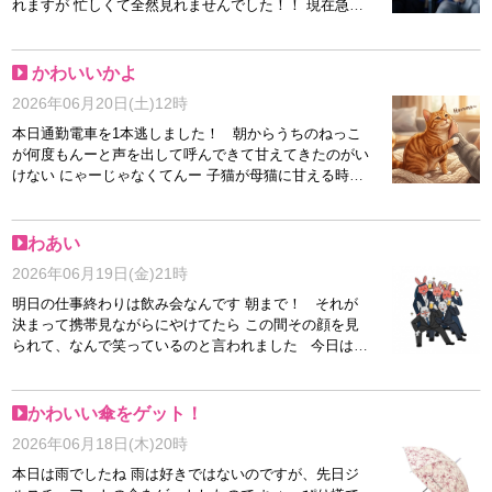
れますが 忙しくて全然見れませんでした！！ 現在急募
中で御座います お気軽に質問だけでも 何卒宜しくお願
い致しますm(__)m
かわいいかよ
2026年06月20日(土)12時
本日通勤電車を1本逃しました！ 朝からうちのねっこ
が何度もんーと声を出して呼んできて甘えてきたのがい
けない にゃーじゃなくてんー 子猫が母猫に甘える時の
声らしいです それを3歳のにやられたらかわいくて立
ち上がれませんでした そのため1本電車逃しましたが、
遅刻は免れました 猫が可愛くて遅刻しましたなんて、
わあい
確実に怒られると思うので っていう我が子自慢でし
2026年06月19日(金)21時
た！
明日の仕事終わりは飲み会なんです 朝まで！ それが
決まって携帯見ながらにやけてたら この間その顔を見
られて、なんで笑っているのと言われました 今日は明
日に備えて早く寝たいですが、寝ないと思います！
が、謎にそういう体力はあるので余裕です！
かわいい傘をゲット！
2026年06月18日(木)20時
本日は雨でしたね 雨は好きではないのですが、先日ジ