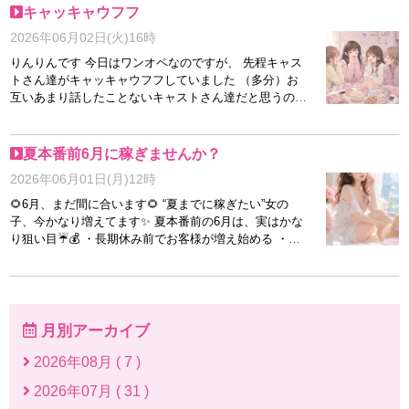
キャッキャウフフ
2026年06月02日(火)16時
りんりんです 今日はワンオペなのですが、 先程キャス
トさん達がキャッキャウフフしていました （多分）お
互いあまり話したことないキャストさん達だと思うので
すが 楽しそうで、その輪に混ざって私もウフフ（ニタ
ニタ）というかんじでした そんなかんじでキャストさ
ん、もちろんスタッフも 怖い人はいないので安心して
夏本番前6月に稼ぎませんか？
ご応募くださいね♪
2026年06月01日(月)12時
🌻6月、まだ間に合います🌻 “夏までに稼ぎたい”女の
子、今かなり増えてます✨ 夏本番前の6月は、実はかな
り狙い目☔️💰 ・長期休み前でお客様が増え始める ・新
人需要が高い ・未経験スタートもしやすい つまり…
「始めるなら今」がいちばんバランス良い時期なんです
🫧 💡こんな子におすすめ ✔夏までに貯金したい ✔欲し
いものがある ✔昼職だけじゃ厳しい ✔短期間だけ働き
たい ✔未経験で不安だけど気になる 6月は“ガチ繁忙期
月別アーカイブ
前”だからこそ、 お店側もかなりサポート強め🌺 🌟体験
入店OK 🌟即日面接OK 🌟全額日払いOK 🌟短時間出勤
2026年08月 ( 7 )
OK 「ちょっと話だけ聞きたい」でも大丈夫です📩 夏前
2026年07月 ( 31 )
に、一緒に稼ぎスイッチ入れませんか？🔥