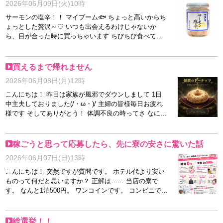
2026年06月09日(火)10時
サーモンの塩辛！！ マイブーム🐟 ちょっと高いからち
ょっとした贅沢～♡ いつも出会えるわけじゃないか
ら、目が合った時に買っちゃいます ちびちび食べてる
けど賞味期限短いから、最終的には贅沢食いです サー
モンの塩辛1500円 寮費500円 雑費0円 お仕事バック代0
円 やだ！ 余計な出費なしで稼げちゃう！
買えるまで帰れません
2026年06月08日(月)12時
こんにちは！ 昨日は家族が風邪でダウンしまして 1日
中主夫しておりました(/・ω・)/ 主婦の皆様毎日お疲れ
様です そしてありがとう！ 体調不良の時ってさ なにた
べたいー？ って聞いてもらえて ゼリー とか おかゆー
とか お願いすると それが出てくる じゃん？ 今回 某ド
ーナッツ屋さんの 〇〇ちゅりん と、願われまして い
稼ごうと思って応募したら、先に寮の安さに驚いた話
や、日曜日の昼過ぎに そのオーダーはシェンロンでも
2026年06月07日(日)13時
むずくないかい？ と思いながら 行きましたよ、、、 結
果。 ねーわ！！ 3件で諦めました！ でも、でも、 7月
こんにちは！ 突然ですが質問です。 ホテル代より安い
に予約できたので レポ書きますね！ またねー(/・ω・)/
ものって何だと思いますか？ 正解は…… 当店の寮で
す。 なんと1泊500円。 ワンコインです。 コンビニで飲
み物とお菓子を買ったら消える金額です。 スタッフも
最初は 「それ本当に大丈夫？」 と思いました。 大丈夫
でした。 しかも個室です。 相部屋で知らない人のいび
総選挙！！