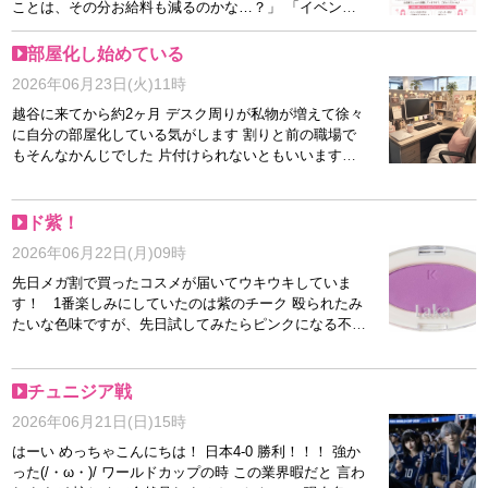
方も大歓迎です♪ 無理な勧誘などはありませんので、ま
ことは、その分お給料も減るのかな…？」 「イベント
ずはお気軽にお問い合わせくださいね(^^) ※面接交通費
の日はバックが下がるのかな…？」 と心配される方も
は上限2,000円までとなります。
いらっしゃいますが、当店では割引分をキャストさんに
部屋化し始めている
負担していただくことはありません♪ 定期的なイベント
2026年06月23日(火)11時
や口コミ割、メルマガ割、ポイント利用など、さまざま
なサービスを実施していますが、キャストさんのお給料
越谷に来てから約2ヶ月 デスク周りが私物が増えて徐々
は通常通りです(^^) お客様にはお得にご利用いただきな
に自分の部屋化している気がします 割りと前の職場で
がら、キャストさんにはしっかり稼いでいただけるよ
もそんなかんじでした 片付けられないともいいますね//
う、お店側で調整しています♪ 実際に働いている女の子
イラストのデスク周りを目指しますね笑 ちゃんとお
からも、 「イベントの日の方がご予約が入りやすい♪」
仕事に支障はきたしていないので大丈夫ですよ サポー
「リピーター様が増えた♪」 という声をいただくことも
トする気満々なので、ご応募お待ちしております！
ド紫！
あります(^^) せっかく頑張ってお仕事をしていただくの
2026年06月22日(月)09時
ですから、「イベントだからお給料ダウン…」なんてこ
とはありません♪ 安心してお仕事してくださいね(^^)
先日メガ割で買ったコスメが届いてウキウキしていま
す！ 1番楽しみにしていたのは紫のチーク 殴られたみ
たいな色味ですが、先日試してみたらピンクになる不思
議～ ドブルべなので下手にピンク塗るより 紫塗った
ほうがかわいいピンクになるんです 紫コスメラブ♡
チュニジア戦
2026年06月21日(日)15時
はーい めっちゃこんにちは！ 日本4-0 勝利！！！ 強か
った(/・ω・)/ ワールドカップの時 この業界暇だと 言わ