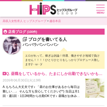
MENU
高収入女性求人 ヒップスグループ
越谷本店
店長ブログ
(100件)
ブログを書いてる人
バンバラバンバンバン
エロがれって。稼ぎは勿論！待遇、働きやすさ地域で負け
ません！！！！ひとりひとりをしっかりプロデュース致し
ます(/・ω・)/
Q. 昼職をしているから、たまにしか出勤できないかも…
2026年06月30日(火)13時
A.もちろん大丈夫です♪ 「昼のお仕事があるから毎日は
難しい…」 そんな方も安心してください(^^) 当店は月1
回・週1回・1日2時間から出勤OKです♪ 昼職がお休みの
日だけ、空いた時間だけなど、ご自身のペースで働けま
す。 もちろん、しっかり稼ぎたい方のレギュラー出勤