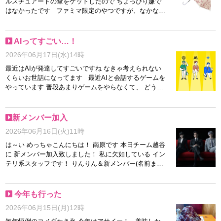
ルスチュアートの傘をゲットしたので ちょっぴり嫌で
はなかったです ファミマ限定のやつですが、なかなか
売ってなくて諦めてて 雨が売ってたまたま入ったファ
ミマに売ってたのでちょうどよかったと思って買ってき
ました お値段はかわいくなかったので、大事に使おう
AIってすごい…！
と思います！
2026年06月17日(水)14時
最近はAIが発達してすごいですね なきゃ考えられない
くらいお世話になってます 最近AIと会話するゲームを
やっています 普段あまりゲームをやらなくて、 どうぶ
つの森とか牧場物語みたいなのか ミニゲームか もしく
は、のめりこんだ数作くらいなのですが 久々にずっと
やっちゃうくらいハマりました 自分のペースで進めら
新メンバー加入
れるのが好きです 見ている分には好きだけど下手くそ
2026年06月16日(火)11時
なので、 RPGはちょっぴり苦手 なんかよくわからな
くて、進めたら とんでも展開になっていました でも
は～い めっちゃこんにちは！ 南原です 本日チーム越谷
設定は一緒でもプレイヤーによってキャラが変わるのが
に 新メンバー加入致しました！ 私に欠如している イン
AIゲームのいいところかもしれませんね どんなとんで
テリ系スタッフです！ りんりん＆新メンバー(名前まだ
も展開かは… ちょっと恥ずかしいので控えておきます
考えてない) 総勢3名になり 素晴らしくバランスの取れ
てなわけでAIじゃない、人間の女性大募集中です！ こ
たチームです スタッフ一同 より一層 精進して参ります
れから繁忙期に差し掛かろうとしていますが、 人手不
ので これからも何卒宜しくお願い致しますm(__)m
今年も行った
足なんです… お待ちしております！
2026年06月15日(月)12時