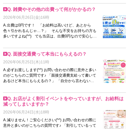
いことを求められるお店ではなく、普段のお仕事を頑張
まるとは限りません。 6月に入店するメリットはたくさ
っていただくことが、そのままバック率アップにつなが
んあります。 ?リピーターを作る時間がある 6月中に接
Q. 雑費やその他の出費って何がかかるの？
るシステムです(^^) 分からないことや「日記って何を書
客したお客様が、7月・8月に再び会いに来てくれる可能
2026年06月26日(金)16時
けばいいの？」という相談も、スタッフがしっかりサポ
性があります。 繁忙期に「指名のお客様」が増えるこ
ートしますので安心してくださいね♪
とで、安定した収入につながります。 ?お店からの露出
A.出費は0円です！ 「お給料は高いけど、あとから
が増える 新人期間は特集掲載や優先的な紹介を受けら
色々引かれるんじゃ…？」 そんな不安をお持ちの方も
れることが多く、 6月に入店すれば、その注目期間が夏
多いですよね(^^) でも当店は、出費0円なので安心して
休みシーズンと重なります。 ?無理なく仕事に慣れられ
ください♪ よくあるような… ・雑費・お仕事バッグ
る 繁忙期は忙しい分、未経験の方は戸惑うこともあり
代・移動交通費・罰金 これらは一切ありません！
ます。 6月から少しずつ仕事を覚えておけば、7月・8月
「稼げたと思ったら、思っていたより少なかった…」な
Q. 面接交通費って本当にもらえるの？
には自信を持って接客できます。 ?夏の高収入チャンス
んてことがないように、シンプルで分かりやすいお給料
2026年06月25日(木)11時
を最大限活かせる 「もっと早く始めておけばよかっ
システムになっています(^^) 求人には「雑費0円」と書
た…」 毎年、繁忙期が終わってからそう話す女性は少
いてあっても、「本当かな？」と思う方もいらっしゃい
A.必ずお渡しします(^^) お問い合わせの際に意外と多い
なくありません。 6月から準備を始めることで、夏本番
ますが、当店では本当に0円です♪ 頑張ってお仕事をし
のがこちらのご質問です♪ 「面接交通費支給って書いて
の稼ぎやすい時期をフル活用できます。 今がチャーー
た分は、そのままキャストさんのお給料に。 余計な出
あるけど本当にもらえるの？」 「自分から言わないと
ーンス！！
費を気にせず、安心してお仕事に集中できる環境をご用
もらえないのかな…？」 そんな心配はしなくて大丈夫
意しています(^^) 気になることがあれば、どんな小さ
です(^^) 面接交通費は必ずお渡ししています♪ 「交通費
なことでもお気軽にお問い合わせくださいね♪
ください」と言うのは少し言い出しにくいですよね
Q. お店がよく割引イベントをやっていますが、お給料は
(^_^;) ですので当店では、面接の際にこちらからご案内
減ってしまいますか？
させていただいております♪ 遠方から来てくださる方も
2026年06月24日(水)18時
いらっしゃいますし、少しでも負担を減らしてお話を聞
きに来ていただけたら嬉しいです(^^) もちろん、お店の
A.減りません！ご安心ください(^^) お問い合わせの際に
雰囲気を見てみたいだけ、話を聞いてみたいだけという
意外と多いのがこちらの質問です♪ 「割引しているって