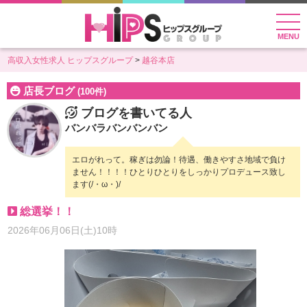
MENU
高収入女性求人 ヒップスグループ
越谷本店
店長ブログ
(100件)
ブログを書いてる人
バンバラバンバンバン
エロがれって。稼ぎは勿論！待遇、働きやすさ地域で負け
ません！！！！ひとりひとりをしっかりプロデュース致し
ます(/・ω・)/
総選挙！！
2026年06月06日(土)10時