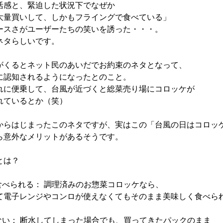
活感と、緊迫した状況下でなぜか
大量買いして、しかもフライングで食べている」
ースさがユーザーたちの笑いを誘った・・・。
ネタらしいです。
がくるとネット民のあいだでお約束のネタとなって、
に認知されるようになったとのこと。
れに便乗して、台風が近づくと総菜売り場にコロッケが
れているとか（笑）
からはじまったこのネタですが、実はこの「台風の日はコロッ
ら意外なメリットがあるそうです。
とは？
食べられる： 調理済みのお惣菜コロッケなら、
て電子レンジやコンロが使えなくてもそのまま美味しく食べら
出ない： 断水してしまった場合でも、買ってきたパックのまま