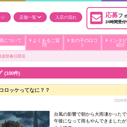
応募
フ
ージ
店舗一覧
入店の流れ
24時間受付
遇について
よくあるご質
女の子の口コ
インタビ
問
ミ
紹介
倶楽部春日部店
グ
(100件)
コロッケってなに？？
2026
台風の影響で朝から大雨凄かったで
午後になって雨もやんできましたが