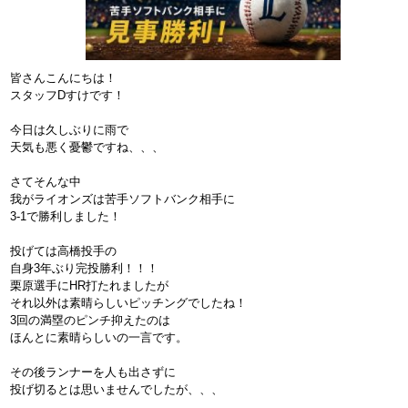
皆さんこんにちは！
スタッフDすけです！
今日は久しぶりに雨で
天気も悪く憂鬱ですね、、、
さてそんな中
我がライオンズは苦手ソフトバンク相手に
3-1で勝利しました！
投げては高橋投手の
自身3年ぶり完投勝利！！！
栗原選手にHR打たれましたが
それ以外は素晴らしいピッチングでしたね！
3回の満塁のピンチ抑えたのは
ほんとに素晴らしいの一言です。
その後ランナーを人も出さずに
投げ切るとは思いませんでしたが、、、