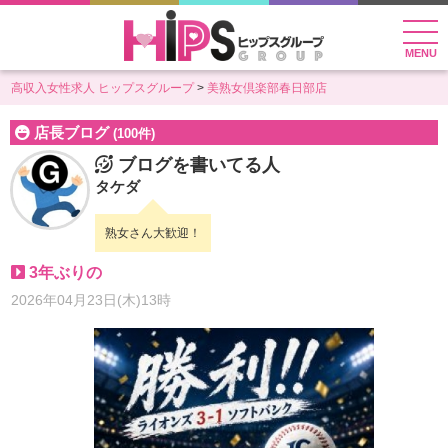
MENU
高収入女性求人 ヒップスグループ
美熟女倶楽部春日部店
店長ブログ
(100件)
ブログを書いてる人
タケダ
熟女さん大歓迎！
3年ぶりの
2026年04月23日(木)13時