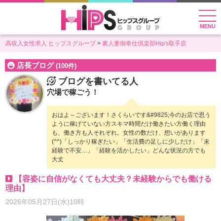
MENU
高収入女性求人 ヒップスグループ
素人妻御奉仕倶楽部Hip's取手店
店長ブログ
(100件)
ブログを書いてる人
穴場で稼ごう！
おはよ～ございます！さくらいです&#9825;今のお店で思う
ように稼げていない方スキマ時間だけ働きたい方働く理由
も、働き方も人それぞれ。女性の数だけ、想いがあります
(^^)「しっかり稼ぎたい」「生活費の足しに少しだけ」「未
経験で不安…」「経験を活かしたい」どんな状況の方でも
大丈
【容姿に自信がなくても大丈夫？未経験からでも働ける
理由】
2026年05月27日(水)10時