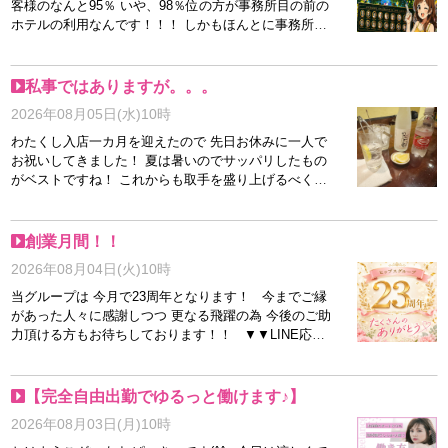
0297-77-7702 ◆MAIL：info@hips-toride.com ◆HP：
客様のなんと95％ いや、98％位の方が事務所目の前の
toridehips
https://www.hips-toride.com/top.html ◆LINE：
ホテルの利用なんです！！！ しかもほんとに事務所の
toridehips
目の前なので 事務所から歩いて1分で到着出来ちゃいま
す♪ デリヘルって、ロスタイムが多いと思われがちです
が HIPSはロスタイムが無いからガッツリ稼げちゃうの
私事ではありますが。。。
も魅力です(*^^*) 一日の問い合わせ数だってすごいんで
2026年08月05日(水)10時
す♪ 新人さんからはよく 取手でこんなに稼げると思っ
てなかった･･･ もっと早くここに面接来ればよかっ
わたくし入店一カ月を迎えたので 先日お休みに一人で
た･･･ と言われる位、穴場(*'ω'*) この記事をご覧の皆さ
お祝いしてきました！ 夏は暑いのでサッパリしたもの
ん、ぜひぜひ お問い合わせだけでもお待ちしておりま
がベストですね！ これからも取手を盛り上げるべく頑
す！！！ 📍勤務地：茨城県取手市JR取手駅近辺 🏷️ヒッ
張ります！ もちろん！ 一緒に取手を盛り上げてくれる
プス取手店 📞求人Tel：0297-77-7702 📧求人Mail：
スタッフ・キャスト様も募集しています！ ▼▼LINE応
info@hips-toride.com 💚求人LINE：toridehips ※18歳未
募はこちら▼▼ https://line.me/ti/p/l5wVsJhgmf ◆店舗
創業月間！！
満・高校生の応募はできません
情報 ◆TEL：0297-77-7702 ◆MAIL：info@hips-
2026年08月04日(火)10時
toride.com ◆HP：https://www.hips-toride.com/top.html
◆LINE：toridehips
当グループは 今月で23周年となります！ 今までご縁
があった人々に感謝しつつ 更なる飛躍の為 今後のご助
力頂ける方もお待ちしております！！ ▼▼LINE応募
はこちら▼▼ https://line.me/ti/p/l5wVsJhgmf ◆店舗情
報 ◆TEL：0297-77-7702 ◆MAIL：info@hips-
toride.com ◆HP：https://www.hips-toride.com/top.html
【完全自由出勤でゆるっと働けます♪】
◆LINE：toridehips
2026年08月03日(月)10時