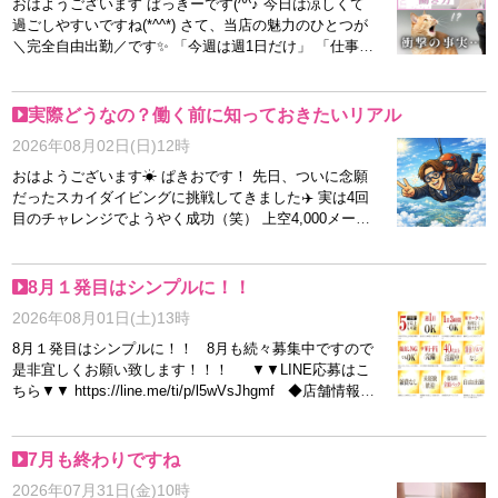
おはようございます ぱっきーです(^^♪ 今日は涼しくて
過ごしやすいですね(*^^*) さて、当店の魅力のひとつが
＼完全自由出勤／です✨ 「今週は週1日だけ」 「仕事終
わりに数時間だけ」 「予定が空いた日にサクッと」 そ
んな働き方も大歓迎です(^^) もちろん、 「今月はしっ
かり稼ぎたい！」 という方も大歓迎♪ あなたのライフ
実際どうなの？働く前に知っておきたいリアル
スタイルに合わせて 無理なくお仕事できます◎ ノルマ
2026年08月02日(日)12時
や出勤の強制はありません✨ 自分のペースを大切にし
ながら、 しっかり収入を目指せる環境です♪ 未経験の
おはようございます☀ ぱきおです！ 先日、ついに念願
方もご安心ください♡ プロフィール作成や写真撮影、
だったスカイダイビングに挑戦してきました✈️ 実は4回
お仕事の流れまでスタッフが丁寧にサポートいたします
目のチャレンジでようやく成功（笑） 上空4,000メート
(^^) 「ちょっと気になるな」 そんな方は質問だけでも
ルからの景色は圧巻で、 まさに「空を飛ぶ感覚」でし
大歓迎です♪ お気軽にお問い合わせくださいね😊 本日
た✨ こういう非日常の体験って、 やっぱり人生の幅を
もよろしくお願いいたします✨
広げてくれますね😊 さて、本日のQ&Aです！ Q.お仕事
8月１発目はシンプルに！！
のときの服装は？ A.お店のコンセプトによって異なる
2026年08月01日(土)13時
ため、 気になるお店に直接お問い合わせいただくのが
一番確実です✨ ちなみに当店では、 清潔感があり女性
8月１発目はシンプルに！！ 8月も続々募集中ですので
らしい雰囲気の ・ワンピース ・スカートスタイル が特
是非宜しくお願い致します！！！ ▼▼LINE応募はこ
にお客様から好評です😊 無理に派手にする必要はな
ちら▼▼ https://line.me/ti/p/l5wVsJhgmf ◆店舗情報
く、 「ナチュラルに魅力が伝わる服装」でOKです✨ 🌸
◆TEL：0297-77-7702 ◆MAIL：info@hips-toride.com
今月は求人強化月間！🌸 ・未経験スタートも大歓迎 ・
◆HP：https://www.hips-toride.com/top.html ◆LINE：
働き方は完全自由 ・まずは体験からでもOK 少しでも気
toridehips
7月も終わりですね
になった方は、 お気軽にご相談ください😊
2026年07月31日(金)10時