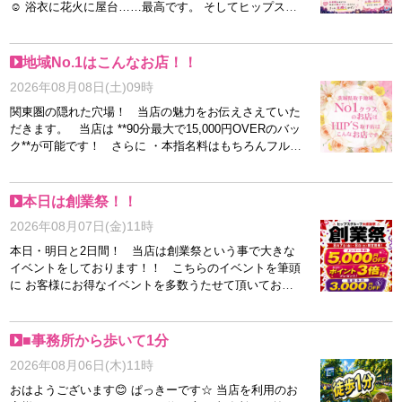
☺️ 浴衣に花火に屋台……最高です。 そしてヒップスグ
ループも負けてません。 🎆花火大会はドーーーン！！
🎉ヒップスグループは創業23周年ドーーーン！！ ただ
いま特大イベント開催中です🔥 風俗の穴場（？）取手
地域No.1はこんなお店！！
で、なんと23年。 気づけば立派な老舗店になりました
2026年08月08日(土)09時
👏 長く営業できているからこそ、 集客力にも自信あ
り！ 「未経験だけど大丈夫かな？」 「今のお店で思っ
関東圏の隠れた穴場！ 当店の魅力をお伝えさえていた
たより稼げない…」 そんな女性も大歓迎です🙆‍♀️✨ あな
だきます。 当店は **90分最大で15,000円OVERのバッ
たも取手の夜空に打ち上がる花火のように、 ドーーー
ク**が可能です！ さらに ・本指名料はもちろんフルバ
ンと輝いちゃいましょう🎆笑 まずは質問だけでもOKで
ック ・オプションももちろんフルバック ・雑費もなし
す♪ お気軽にお問い合わせくださいませ😊
となっており、実際の手取りがかなり高いです。 また
日記の投稿や本指名を返していただいたりと 頑張る貴
本日は創業祭！！
方は、毎月のポイント達成で**最大7割バック**になりま
2026年08月07日(金)11時
す。 お店へのアクセスに関しても都内から電車1本で
約40分の場所にあるため 通いでの勤務や出稼ぎにも対
本日・明日と2日間！ 当店は創業祭という事で大きな
応しております。 宿泊施設もご用意しており 店泊
イベントをしております！！ こちらのイベントを筆頭
→500円 寮泊→2000円 と、お安くご用意しておりま
に お客様にお得なイベントを多数うたせて頂いており
す！ ちょっとお話し聞いてみたい。。や、お店探して
ますが 女の子のバックはさがりません！！ あくま
いるので検討したい。。など 少し気になっていただけ
で、お客様への還元や 女性が稼ぎやすくなるのが目的
たら、お気軽にご相談いただけたら嬉しいです。
のイベントです。 勿論お給料から雑費も頂きませ
■事務所から歩いて1分
▼▼LINE応募はこちら▼▼
ん！！！ お給料に悩んでいる方は是非一度！！！
2026年08月06日(木)11時
https://line.me/ti/p/l5wVsJhgmf ◆店舗情報 ◆TEL：
▼▼LINE応募はこちら▼▼
0297-77-7702 ◆MAIL：info@hips-toride.com ◆HP：
https://line.me/ti/p/l5wVsJhgmf ◆店舗情報 ◆TEL：
おはようございます😊 ぱっきーです☆ 当店を利用のお
https://www.hips-toride.com/top.html ◆LINE：