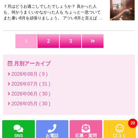
７月はどうお過ごしでしたでしょうか？ 良かった人
も、何かうまくいかなかった人も ちょっと一息ついて
また暑い8月を頑張りましょう。 アツい8月と言えば 当
グループの創業祭イベントがあります！！ 内容はとん
でもないことになっております！！ お客様はお得
に！！！ 女性にはたくさんのお仕事が入るよう
1
2
3
に！！！ 私達も創業祭に備えて ちょっと一息つきなが
ら準備を進めていまーす！！ お力添え頂けるならば是
非下記から！！！ ▼▼LINE応募はこちら▼▼
https://line.me/ti/p/l5wVsJhgmf ◆店舗情報 ◆TEL：
月別アーカイブ
0297-77-7702 ◆MAIL：info@hips-toride.com ◆HP：
https://www.hips-toride.com/top.html ◆LINE：toridehips
2026年08月 ( 9 )
2026年07月 ( 31 )
2026年06月 ( 30 )
2026年05月 ( 30 )
20
SNS
お電話
応募・質問
口コミ