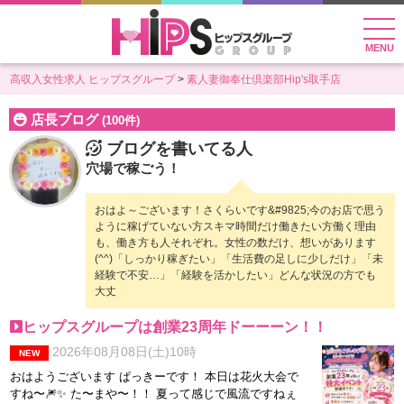
MENU
高収入女性求人 ヒップスグループ
素人妻御奉仕倶楽部Hip's取手店
店長ブログ
(100件)
ブログを書いてる人
穴場で稼ごう！
おはよ～ございます！さくらいです&#9825;今のお店で思う
ように稼げていない方スキマ時間だけ働きたい方働く理由
も、働き方も人それぞれ。女性の数だけ、想いがあります
(^^)「しっかり稼ぎたい」「生活費の足しに少しだけ」「未
経験で不安…」「経験を活かしたい」どんな状況の方でも
大丈
ヒップスグループは創業23周年ドーーーン！！
2026年08月08日(土)10時
NEW
おはようございます ぱっきーです！ 本日は花火大会で
すね〜🎆✨ た〜まや〜！！ 夏って感じで風流ですねぇ