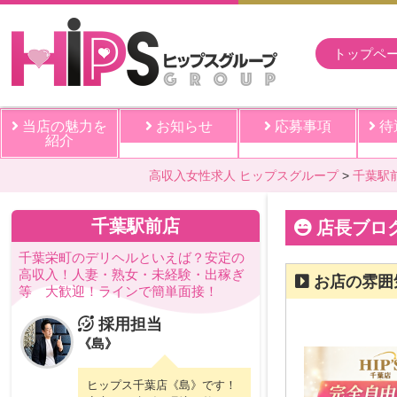
トップペ
当店の魅力を
お知らせ
応募事項
待
紹介
高収入女性求人 ヒップスグループ
千葉駅
千葉駅前店
店長ブロ
千葉栄町のデリヘルといえば？安定の
高収入！人妻・熟女・未経験・出稼ぎ
お店の雰囲
等 大歓迎！ラインで簡単面接！
採用担当
《島》
ヒップス千葉店《島》です！