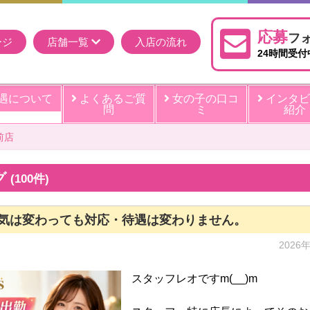
応募
フ
ージ
店舗一覧
入店の流れ
24時間受付
遇について
よくあるご質
女の子の口コ
インタビ
問
ミ
紹介
前店
グ
(100件)
気は変わっても対応・待遇は変わりません。
2026
スタッフレオですm(__)m