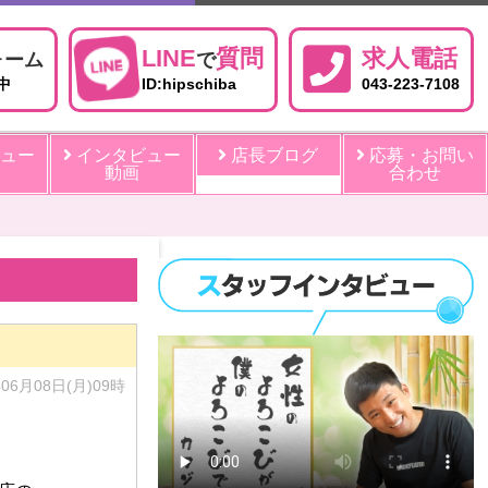
LINE
質問
求人電話
ォーム
で
中
ID:hipschiba
043-223-7108
ュー
インタビュー
店長ブログ
応募・お問い
動画
合わせ
年06月08日(月)09時