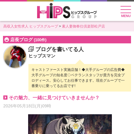
MENU
高収入女性求人 ヒップスグループ
素人妻御奉仕倶楽部松戸店
店長ブログ
(100件)
ブログを書いてる人
ヒップスマン
キャストファースト実施店舗！◆大手グループの広告費◆
大手グループの知名度◇ベテランスタッフが貴方を完全プ
ロディース。安心してお仕事できます。現在グループで一
番乗りに乗ってるお店です!
その魅力、一緒に見つけていきませんか？
2026年05月18日(月)09時