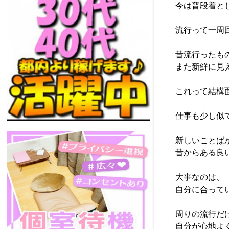
今は普段着と
流行って一周
昔流行ったも
また新鮮に見
これって結構
仕事も少し似
新しいことば
昔からある良
大事なのは、
自分に合って
周りの流行だ
自分が心地よ