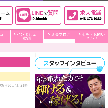
LINE
質問
求人電話
ォーム
で
中
ID:hipskk
048-876-9680
ュー
インタビュー
店長ブログ
応募・お問い
動画
合わせ
年05月30日(土)21時