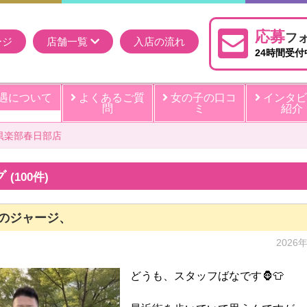
応募
フ
ージ
店舗一覧
入店の流れ
24時間受付
遇について
よくあるご質
女の子の口コ
インタビ
問
ミ
紹介
倶楽部春日部店
グ
(100件)
のジャージ、
2026
どうも、スタッフばなです🦍👕