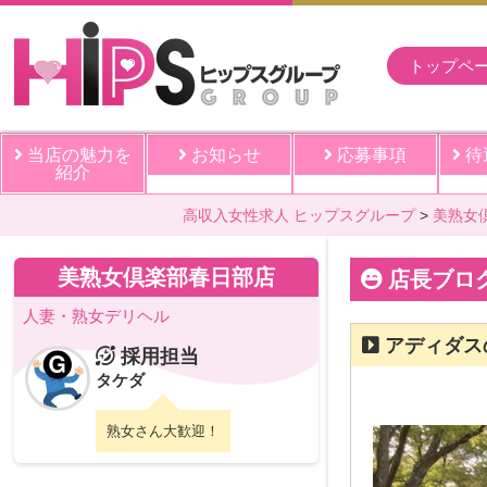
トップペ
当店の魅力を
お知らせ
応募事項
待
紹介
高収入女性求人 ヒップスグループ
美熟女
美熟女倶楽部春日部店
店長ブロ
人妻・熟女デリヘル
アディダス
採用担当
タケダ
熟女さん大歓迎！