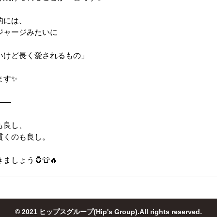
的には、
ジャージみたいに
いけど長く愛されるもの」
ます✨
――
も良し、
貫くのも良し。
ましょう🦍👕🔥
© 2021 ヒップスグループ(Hip's Group).All rights reserved.