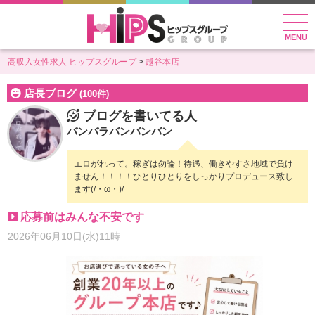
MENU
高収入女性求人 ヒップスグループ
越谷本店
店長ブログ
(100件)
ブログを書いてる人
バンバラバンバンバン
エロがれって。稼ぎは勿論！待遇、働きやすさ地域で負け
ません！！！！ひとりひとりをしっかりプロデュース致し
ます(/・ω・)/
応募前はみんな不安です
2026年06月10日(水)11時