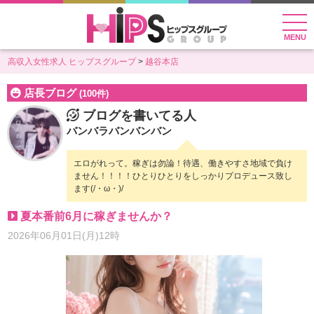
MENU
高収入女性求人 ヒップスグループ
越谷本店
店長ブログ
(100件)
ブログを書いてる人
バンバラバンバンバン
エロがれって。稼ぎは勿論！待遇、働きやすさ地域で負け
ません！！！！ひとりひとりをしっかりプロデュース致し
ます(/・ω・)/
夏本番前6月に稼ぎませんか？
2026年06月01日(月)12時