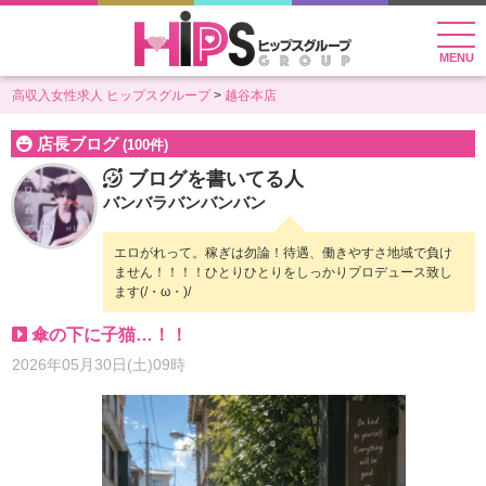
MENU
高収入女性求人 ヒップスグループ
越谷本店
店長ブログ
(100件)
ブログを書いてる人
バンバラバンバンバン
エロがれって。稼ぎは勿論！待遇、働きやすさ地域で負け
ません！！！！ひとりひとりをしっかりプロデュース致し
ます(/・ω・)/
傘の下に子猫…！！
2026年05月30日(土)09時