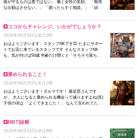
者も。 未経験者も。 ブランクがある人も。 リングに上
彼が守るものは悪ではない。 働く女性の笑顔。 「無理
陰に隠れてしまっていますが、 「バレーボールネーシ
い？？ そもそもお店にいいムードを作るスタッフが、
がる資格は、みんな持っている。 さあ… ゴングはもう
な出勤はさせない。」 「困ったらすぐ相談。」 「頑張
ョンズリーグ2026」 世界大会ですよね？ いま男子バレ
そんな具合悪そうな顔で いいの？キャストさん心配し
鳴っている。 次に入場ゲートをくぐるのは、あなたか
った分はしっかり還元。」 それがエル・ダルマーニの
ー8連勝なんでしょ？ 五輪連覇のフランスをぶち破った
ちゃうよ。 いつも明るく楽しく軽やかな、誰もが誰に
もしれない。 エル・ダルマーニは、新たなタッグパー
掟。 当店だからこそ、 年齢ではなく【あなたらしさ】
りして すごい強いんでしょ？ こちらも大きくとりあげ
も変な気を使わない雰囲気 そんなムードを大事してい
トナーを待っている。
が武器になる。 未経験でも。 ブランクがあっても。 30
ココからチャレンジ、いかがでしょうか？
てほしいですね。
ます！！ ぜひ一度、見学がてらお越しくださいね(^^)/
代・40代・50代でも。 あなたの魅力を活かせる場所が
2026年06月26日(金)12時
あります。 さあ、次にエル・ダルマーニと共に戦う仲
間はあなたかもしれません。 勇気を出した一本の応
おはようございます、スタッフNKです😊 たまにサポー
募、お待ちしています。
トでお店に来ているスタッフです そんなスタッフNK
も、気が付けば50歳 年齢だけ聞くと「そろそろ落ち着
く頃じゃない？」なんて言われそうですが、 不思議な
ことにチャレンジ精神だけはまだまだ衰えていないよう
です（笑） とは言っても、富士山登頂や世界一周みた
褒められること！
いな大きなチャレンジはムリ！ 最近は「普段食べない
2026年06月25日(木)11時
ものを注文してみる」「行ったことのないお店に入って
みる」 「行ったことのないところに行ってみる」な
おはようございます！ダルマです！ 最近思うんです
ど、本当に小さなことばかりです でも、いくつになっ
が、 大人になると褒められる機会って減りますよね(笑)
ても新しいことに触れると少しワクワクするものですね
子供の頃は 「よくできました！」 なんて言われてたの
お店でも新しく入店された女性のお話を聞いたり、 お
に、 大人になると 時間通りに起きても当たり前。 仕事
客様から色々なお話を聞かせていただいたりすると、
に行っても当たり前。 頑張っても当たり前。 なんだか
自分もまだまだ勉強だなと感じますし、まだまだ出来る
少し寂しい気もします(´・ω・｀) なので今日は、 朝起
MBTI診断
かもって思うんです だからこそ、これからも少しずつ
きられた自分を褒めようと思います＼(^o^)／ ちゃんと
2026年06月24日(水)18時
新しいことに挑戦しながら、 お店のお手伝いをしてい
起きた！ えらい！ ご飯食べた！ えらい！ 今日も頑張
きたいと思っております✨ 皆さまは最近、何か新しく