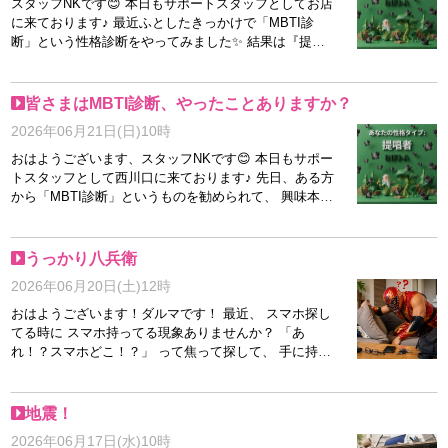
ろうとしてる！ めちゃくちゃえらい！ たまには自分で
スタッフNKです😊 本日もサポートスタッフとしてお店
始めたことはありますか？ まだ当店をご利用いただい
自分を褒めるのも大事ですよね(笑) 皆さんもぜひ、 昨
に来ております♪ 最近ふとしたきっかけで「MBTI診
たことのないお客様♪ また会ったことのないキャストさ
日より少しでも頑張った自分を褒めてあげてください！
断」という性格診断をやってみました✨ 結果は『提唱
んがいて、お考え中のお客様♪ まずは、ココからチャレ
ダルマも自分を褒めながら今日も七転八起で頑張ります
者（INFJ-A）』。 正直、自分ではあまり意識していな
ンジ、いかがでしょうか？(#^^#) 本日もご利用お待ちし
🔥 それでは本日もよろしくお願いします！
かった部分もありましたが、診断内容を見ていると「た
ております😊 以上、スタッフNKでした🐾
しかにそういうところあるかも」と思える部分も多く
皆さまはMBTI診断、やったことありますか？
て、ちょっと面白かったです😊 こういった性格診断っ
2026年06月21日(日)10時
て、自分自身を少し客観的に見るきっかけになりますよ
ね。 お仕事の中でも、女性の方とお話しさせていただ
おはようございます、スタッフNKです😊 本日もサポー
く際には、それぞれの性格やペースを大切にしながらサ
トスタッフとして西川口に来ております♪ 先日、ある方
ポートすることを心がけています✨ 特に初めての方だ
から「MBTI診断」というものを勧められて、 興味本位
と、 「ちゃんと続けられるかな」 「自分にできるか
でやってみました✨ 結果は『提唱者（INFJ-A）』でし
な」 「環境に馴染めるかな」 といった不安を感じる方
た！ 内容を見てみると、 「人の気持ちに寄り添う」
も多いと思います。 そういった気持ちも含めてしっか
「一人ひとりを大切にする」といった特徴があるそう
うっかり八兵衛
り受け止めながら、一人ひとりに合わせたご案内をさせ
で、 「なるほど、たしかに！」と思う部分も多く、な
2026年06月20日(土)12時
ていただいていますので、ご安心ください😊 無理に背
かなか面白い診断でした😊 普段から面接や入店後のサ
中を押すようなことはせず、その方のペースを大事にす
ポートをさせていただく中で、 「不安なことはないか
おはようございます！ダルマです！ 最近、 スマホ探し
ることを大切にしています。 もし少しでも気になるこ
な？」 「無理なく働けているかな？」 そんなことを考
てる時に スマホ持ってる現象ありませんか？ 「あ
とがあれば、どんな小さなことでも大丈夫ですので、お
えながら、一人ひとりの女性と向き合うように心掛けて
れ！？スマホどこ！？」 って焦って探して、 手に持っ
気軽にご相談くださいね♪ 本日も皆さまからのお問い合
います✨ 未経験の方やブランクのある方の中には、
てる。 あるいは、 通話しながら探してる。 人間って不
わせをお待ちしております✨
「ちゃんと稼げるかな…」 「お店の雰囲気はどんな感
思議ですね。 たぶん脳みそが たまに休憩してるんだと
じなんだろう？」 「スタッフさんは怖くないかな？」
思います。 あと個人的に多いのが、 冷蔵庫開けて
地震！
など、不安を抱えながらお問い合わせされる方も少なく
「……何取りに来たんだっけ？」 ってなるやつです。
2026年06月17日(水)10時
ありません。 ですが、ご安心ください😊 面接から入店
で、一回閉める。 でも数秒後また開ける。 何も進展し