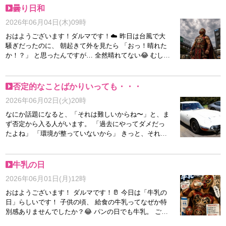
す🤣 人生も買い物も、 予定通りにはいかないものです
もしっかりされており、 終始和やかな雰囲気で面接を
曇り日和
ね🔥 とはいえ、 たまには自分へのご褒美も大事！ 今日
進めることができました。 最近はありがたいことに、
2026年06月04日(木)09時
も無理せず、 楽しみながら頑張っていきましょう！ そ
お問い合わせや面接の機会をいただくことが増えており
れでは本日も 七転八起でよろしくお願いします🔥
ます。 「未経験だけど大丈夫かな…」 「年齢的に応募
おはようございます！ダルマです！☁️ 昨日は台風で大
しても平気かな…」 「まずは話だけ聞いてみたい」 そ
騒ぎだったのに、 朝起きて外を見たら 「おっ！晴れた
んなご相談からでも大歓迎です♪ 当店では一人ひとりの
か！？」 と思ったんですが… 全然晴れてない😂 むしろ
お話をしっかり伺いながら、 その方に合った働き方を
曇ってるし、 なんならちょっと寒い💦 昨日まで 「暑い
ご提案させていただいております。 現在入店に向けて
暑い！」 と言っていたのに、 今日は 「上着どこやった
調整中の女性もおりますので、今後のご活躍が楽しみで
っけ？」 です。 天気さん、 感情の起伏が激しすぎませ
否定的なことばかりいっても・・・
す✨ 少しでも興味をお持ちいただけましたら、お気軽
んか😂 台風が過ぎると、 青空が広がるイメージがある
2026年06月02日(火)20時
にお問い合わせくださいね(^^)/ スタッフNK🐾
んですが、 現実はなかなか思い通りにいきませんね。
でも考えてみると、 人生もそんなものかもしれませ
なにか話題になると、「それは難しいからね〜」と、ま
ん。 大変な事が終わったら すぐ良い事が来ると思って
ず否定から入る人がいます。 「過去にやってダメだっ
いたのに、 意外と曇り空が続く時もある。 でも、 曇り
たよね」 「環境が整っていないから」 きっと、それだ
のまま終わる日はありません☀️ 必ずどこかで雲は流れ
けの知識や経験があるからこそ、現実が見えてしまうの
ていく。 だから焦らなくて大丈夫🔥 今日は少し肌寒い
でしょう。 でも、個人的にはどちらかといえば、まず
ので、 体調管理には気を付けてくださいね！ ダルマも
は肯定するスタンスで話したいな、と思うのです。 例
牛乳の日
半袖で出てきて 若干後悔しております😂 それでも七転
えば最近、芸能人が昔の名車（クラシックカー）をレス
2026年06月01日(月)12時
八起🔥 曇り空の向こうには ちゃんと太陽がいます！ 本
トアする企画が話題になっていました。 ピカピカに仕
日も無理せず、 自分のペースで頑張っていきましょ
上がった車を見て、ネットやテレビでは、 「すご
おはようございます！ ダルマです！🥛 今日は「牛乳の
う！ それでは今日もよろしくお願いします！🔥
い！」 「レトロでかっこいい！」 「昔、憧れの車だっ
日」らしいです！ 子供の頃、 給食の牛乳ってなぜか特
たなぁ」 と絶賛する声や、「これからもどんどんやっ
別感ありませんでしたか？😂 パンの日でも牛乳。 ご飯
てほしい！」と次を期待する声がたくさん上がっていま
の日でも牛乳。 なぜか絶対牛乳。 しかもたまに出る コ