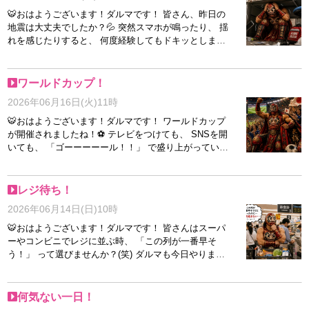
後のサポートまで、 一人ひとりのペースに合わせて丁
てないのに。 完全に2回戦です。 でも、 そういうちょ
🐯おはようございます！ダルマです！ 皆さん、昨日の
寧に対応させていただきます♪ どんな小さなことでも構
っと抜けてる瞬間って、 なんか人間っぽくて嫌いじゃ
地震は大丈夫でしたか？💦 突然スマホが鳴ったり、 揺
いませんので、気になることや不安なことがありました
ないんですよね。 毎日完璧じゃ疲れますし🔥 ちょっと
れを感じたりすると、 何度経験してもドキッとします
ら、 お気軽にご相談くださいね✨ ちなみに皆さまは
忘れて、 ちょっと失敗して、 たまに笑って。 そのくら
よね。 ダルマも一瞬 「おっ！？」 となって周りを確認
MBTI診断、やったことありますか？ 意外な結果に驚い
いが 案外ちょうどいいのかもしれません。 ダルマも毎
してしまいました(´・ω・｀) 大きな被害がなかった方
たり、「たしかに！」と納得したり、 自分を知るきっ
日、 転びながら思い出しながら生きてます！ 今日も無
も、 急な揺れで驚いたり、 なかなか落ち着かなかった
ワールドカップ！
かけにもなるので、まだの方はぜひ一度試してみてくだ
理せず、 七転八起でいきましょう🔥 それでは本日もよ
りした方もいると思います。 こういう時に改めて思う
さいね♪ 本日もたくさんのお問い合わせを心よりお待ち
2026年06月16日(火)11時
ろしくお願いします！
のは、 当たり前の日常って本当にありがたいというこ
しております(^^)/ 以上、スタッフNKでした🐾
と。 いつも通り起きて、 いつも通り仕事をして、 いつ
🐯おはようございます！ダルマです！ ワールドカップ
も通りご飯を食べて、 いつも通り眠る。 普段は当たり
が開催されましたね！⚽ テレビをつけても、 SNSを開
前すぎて気付かないですが、 実はすごく幸せなことな
いても、 「ゴーーーーール！！」 で盛り上がっていま
んですよね。 災害はいつ起こるかわかりません。 だか
す＼(^o^)／ ただですね… ダルマ、 正直サッカーそんな
らこそ、 非常食や懐中電灯の場所を確認したり、 スマ
に詳しくありません(笑) オフサイド？ なんとなく聞い
ホの充電をしておいたり、 少しだけ備えておくことも
たことある。 フォーメーション？ たぶん大事なやつ。
レジ待ち！
大切だなと感じました。 何も起きないのが一番です
VAR？ 最新技術っぽい。 こんな感じです(´・ω・｀) で
2026年06月14日(日)10時
が、 備えがあるだけで安心感は全然違いますからね＼
も不思議なもので、 ルールを全部知らなくても、 みん
(^o^)／ まずは皆さんが無事であることを願っていま
なが盛り上がってると気になっちゃうんですよね(笑) 気
🐯おはようございます！ダルマです！ 皆さんはスーパ
す。 そして今日も変わらない日常を過ごせることに感
付けば 「おおー！」 とか 「惜しい！」 とか言いなが
ーやコンビニでレジに並ぶ時、 「この列が一番早そ
謝しながら、 無理せず、自分のペースで頑張っていき
ら見ています。 たぶん半分くらい雰囲気で応援してい
う！」 って選びませんか？(笑) ダルマも今日やりまし
ましょう🔥 それでは本日もよろしくお願いします！
ます＼(^o^)／ それでも世界中の人が熱狂する大会って
た。 よし、この列だ！ 完璧な判断だ！ そう思って並ん
凄いですよね！ 普段サッカーを見ない人も、 この時期
だんです。 ところが… 前のお客さんの会計が長い。 レ
だけは急に詳しくなったりします(笑) ダルマも負けじと
ジ袋いるか確認。 ポイントカード探す。 支払い方法悩
何気ない一日！
勉強して、 サッカー通っぽい顔で 「いやー、あの試合
む。 なかなか終わらない(笑) その間に隣の列は スイス