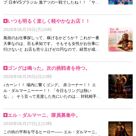
プ 日本VSブラジル 激アツの一戦でしたね！！ 「サッ
カー見るんですか？」って キャストさんに聞かれて
「いやあー寝ちゃうかな」といってたのですが なんで
しょうか、自然と13時ごろに目が覚めて ついついテレ
いつも明るく楽しく軽やかなお店！！
ビつけてみちゃいました。 うーーん、これが世界の超
2026年06月29日(月)16時
一流の壁。 数十年程度では越えられない分厚い壁なん
でしょう。 サッカー王国ブラジル。 でも、サッカー素
風俗のお仕事探しって、稼げるかどうか？ これが一番
人ですが、けっこう苦しめたように 思えるんですけど
大事なのは、百も承知です。 そもそも女性がお仕事に
ね。 「ジャパン手ごわい。嫌な相手。」 そんな印象を
行けないと お店も売り上げゼロ円なので、経営が成り
植え付けたんじゃないかと。 なにかが少しでも違う方
立ちません💦 お客様からお金をいただいて、そこから
向に動いていたら もしかして日本は勝てたのか？ いや
女性の給料、 お店の経費が出ていくので、まずはお仕
いや、そもそも力の差が歴然だったのか。 わかりませ
事にいってもらう！ これ、最優先事項です。 だから他
ゴングは鳴った。次の挑戦者を待つ。
んが、深夜に熱いとてもいい試合を みることができて
でよく聞く 「嫌われているからお仕事つけてもらえな
2026年06月28日(日)13時
幸せでした(^^♪ 「勝負」という観点からちょっと思った
い」 「わたしは干されている」 ありえないですよね。
のは 侍ジャパンは、「まだ見たことのない景色を見に
だって、せっかく商品の仕入れをしても 店頭に出さな
♪カーン！！ 場内に響くゴング。 赤コーナー！！ エ
いこう」 「勝ち負けだけじゃなくて、サッカーを通し
いってことでしょ？ 商売やるものとしてありませんよ
ル・ダルマーニーーー！！ 「今日もリングは熱い
て 皆さまになにか貢献できれば・・・。」 これが、日
(;'∀') さてさて、そんな部活のいじめみたいなことは 一
な。」 そう言って見渡した先にいたのは… 対戦相手で
本側の思いなんでしょうか。 対してブラジルは 「勝利
切ない西川口店でございます。 「稼げる」以外の待遇
はない。 新しい仲間だ。 人生はリングと同じ。 最初か
こそが正義」 そういっているような気がします。 これ
って、あまり考えないですか？ スタッフの対応が親身
ら強い人なんていない。 デビュー戦は誰だって緊張す
が根本的な違いなのかなって。 残念ながら世の中は
になってくれているか？ いつも元気よく愛想よく女性
る。 だからエル・ダルマーニは言う。 「一人で戦う必
エル・ダルマーニ、隊員募集中。
「勝利こそ正義」ですね。 あともうひとつ。 「圧倒的
のやる気をそぐわない対応か？ 具合悪そうにしてせき
要はねぇ。」 セコンドには頼れるスタッフ。 自分のペ
な総合力のうえに、圧倒的なエースがいる。」 「その
2026年06月27日(土)13時
込んでいるスタッフはいないか？ 風邪なの？自分大変
ースで組めるスケジュール。 困った時はすぐにタオル
エースがチームを引っ張る。」 そういう存在がいる組
かもしれないけど、それ、みんなに感染したらって 考
を投げ込む仲間。 それがこのリングのルールだ。 経験
この街の平和を守るヒーロー―― エル・ダルマーニ。
織は強いなって思いました。 そういえば、サッカーの
えたことない？？それが自分勝手っていうんじゃな