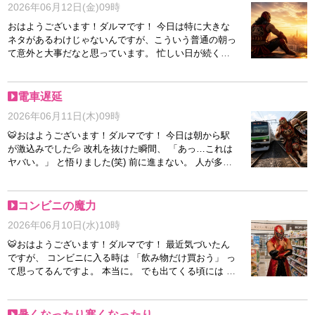
2026年06月12日(金)09時
は熱かったですね」 と言えるようになりたいと思いま
イ。 スイスイ。 スイスイ。 気付けば抜かれまくりです
す(｀・ω・´) まずはルールを覚えるところからですが
＼(^o^)／ なんなら後から来た人まで先に帰っていきま
おはようございます！ダルマです！ 今日は特に大きな
(笑) 皆さんは応援している国やチームありますか？ 本
す。 もうこうなると買い物じゃなくて、 運です(笑) レ
ネタがあるわけじゃないんですが、こういう普通の朝っ
日もよろしくお願いします🔥
ジ選びって人生に似てますよね。 正解だと思った方が
て意外と大事だなと思っています。 忙しい日が続く
進まなかったり、 なんとなく選んだ方が上手くいった
と、つい「何か特別なことをしなきゃ」と考えてしまう
り(´・ω・｀) まぁ焦っても仕方ないので、 今日も自分
んですが、ちゃんと起きて、ご飯食べて、仕事や学校に
のペースでいきましょう！ 本日もよろしくお願いしま
向かっているだけでも十分頑張ってるんですよね。 ダ
電車遅延
す🔥
ルマも毎日完璧じゃありません。寝坊しそうになった
2026年06月11日(木)09時
り、忘れ物したり、スーパーで余計なもの買ったり(笑)
でも、そんな日常を積み重ねていくことが結局一番強い
🐯おはようございます！ダルマです！ 今日は朝から駅
気がしています🔥 七転八起って、派手に立ち上がるこ
が激込みでした💦 改札を抜けた瞬間、 「あっ…これは
とだけじゃなくて、「今日もまたやるか」と前を向くこ
ヤバい。」 と悟りました(笑) 前に進まない。 人が多
となんじゃないかなと。 なので今日は、無理に気合い
い。 でもみんな急いでる。 まるで朝の通勤ラッシュと
を入れすぎず、まずは一つずつ。焦らず、自分のペース
いう名の大乱闘です＼(^o^)／ しかもこういう日に限っ
でいきましょう！ 空を見上げる余裕があれば、それだ
て、 時計を見る回数が増えるんですよね。 見たところ
コンビニの魔力
けでも良い朝です☀️ それでは本日もよろしくお願いし
で時間は変わらないのに、 3分後にまた見る。 さらに1
2026年06月10日(水)10時
ます！
分後にも見る。 完全に時計に圧をかけてます(笑) そし
て心の中では 「頑張れ電車！」 「頑張れ人の流れ！」
🐯おはようございます！ダルマです！ 最近気づいたん
「頑張れ俺！」 と謎の応援が始まります(´・ω・｀) な
ですが、 コンビニに入る時は 「飲み物だけ買おう」 っ
んとか遅刻せずに到着しましたが、 今日の体感は出勤
て思ってるんですよ。 本当に。 でも出てくる頃には お
じゃなくてレースでした(笑) 朝から全力疾走した方も多
菓子。 アイス。 ホットスナック。 なんなら新商品まで
いと思いますので、 無理せずゆっくりいきましょう！
持ってる。 あれ不思議ですよね(笑) 気付いたら 「これ
それでは本日も七転八起でよろしくお願いします🔥
は気になってたから」 「これは期間限定だから」 「こ
暑くなったり寒くなったり