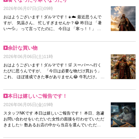
れは仕方ない」 って自分に言い訳してます(´・ω・｀)
2026年06月07日(日)09時
そしてレジで 「まぁいっか＼(^o^)／」 になるまでがセ
ットです。 コンビニって便利というより、 誘惑のテー
おはようございます！ダルマです！☀️☁️ 最近思うんで
マパークなんじゃないかと思う今日この頃です(笑) 本日
すが、 気温さん、 忙しすぎませんか？😂 昨日は 「暑
もよろしくお願いします！
い〜💦」 って言ってたのに、 今日は 「寒っ！！」 で
す。 朝は長袖。 昼は半袖。 夜はまた長袖。 もう服装
が追いつきません😂 天気予報を見るたびに 「今日はど
っちなんだい！」 とツッコミを入れています。 しかも
余計な買い物
こういう時期って、 油断した頃に体調を崩しやすいん
2026年06月06日(土)11時
ですよね💦 若い頃は 「気合いだ！」 で乗り切れていた
気がするんですが、 最近はまず 「ちゃんと寝た？」 が
おはようございます！ダルマです！🛒 スーパーへ行く
大事な気がしています🤣 でも考えてみると、 天気も忙
たびに思うんですが、 「今日は必要な物だけ買おう」
しいし、 季節も少しずつ変わっている途中なんですよ
これ、 ほぼ達成できた事がありません😂 牛乳だけ。 パ
ね。 晴れの日もあれば、 曇りの日もある。 暑い日もあ
ンだけ。 卵だけ。 そう思って入店したはずなのに、 気
れば、 寒い日もある。 ずっと同じじゃないからこそ、
付けばカゴの中に お菓子🍫 アイス🍦 カップ麺🍜 ジュ
季節は面白いのかもしれません🍃 とはいえ、 急な気温
ース🥤 が並んでいるんです。 おかしい。 絶対おかし
本日は嬉しいご報告です！
差は勘弁してほしいですが😂 皆さんも体調管理には気
い。 牛乳を買いに来たはずなのに、 なぜアイスが増え
2026年06月05日(金)19時
を付けてくださいね！ しっかり食べて、 しっかり寝
ているのか。 ダルマは真剣に考えました。 そしてたど
て、 無理せず過ごしましょう🔥 ダルマも上着を持つべ
り着いた結論。 あれはカゴが勝手に入れてます🔥 そう
スタッフNKです 本日は嬉しいご報告です！ 本日、急遽
きか、 半袖で行くべきか悩みながら今日も頑張ります
じゃなきゃ説明がつきません😂 しかもレジで合計金額
お問い合わせをいただいた女性の面接を行わせていただ
😂 それでは本日も、 七転八起でよろしくお願いしま
を見ると、 「えっ！？」 ってなりますよね。 牛乳だけ
きました✨ 数あるお店の中から当店を選んでいただけ
す！🔥
の予定だったのに、 なぜこんな金額に…。 そして帰宅
たこと、本当に嬉しく思います。 実際にお会いする
後、 「まぁ買って良かったか」 となるまでがセットで
と、とても感じの良い女性で、 お仕事に対する考え方