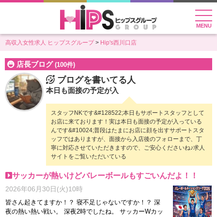
MENU
高収入女性求人 ヒップスグループ
Hip's西川口店
店長ブログ
(100件)
ブログを書いてる人
本日も面接の予定が入
スタッフNKです&#128522;本日もサポートスタッフとして
お店に来ております！実は本日も面接の予定が入っている
んです&#10024;普段はたまにお店に顔を出すサポートスタ
ッフではありますが、面接から入店後のフォローまで、丁
寧に対応させていただきますので、ご安心くださいね♪求人
サイトをご覧いただいている
サッカーが熱いけどバレーボールもすごいんだよ！！
2026年06月30日(火)10時
皆さん起きてますか！？ 寝不足じゃないですか！？ 深
夜の熱い熱い戦い。 深夜2時でしたね。 サッカーWカッ