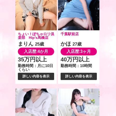
ちょい！ぽちゃロリ倶
千葉駅前店
楽部 Hip's馬橋店
まりん
かほ
25歳
27歳
入店歴:4か月
入店歴:3ヶ月
35万円以上
40万円以上
勤務時間：月に10日
勤務時間：10時間
くらい
詳しい内容を表示
詳しい内容を表示