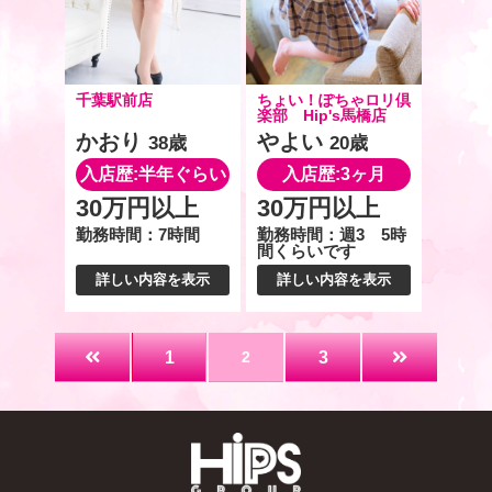
千葉駅前店
ちょい！ぽちゃロリ倶
楽部 Hip's馬橋店
かおり
やよい
38歳
20歳
入店歴:半年ぐらい
入店歴:3ヶ月
30万円以上
30万円以上
勤務時間：7時間
勤務時間：週3 5時
間くらいです
詳しい内容を表示
詳しい内容を表示
1
2
3